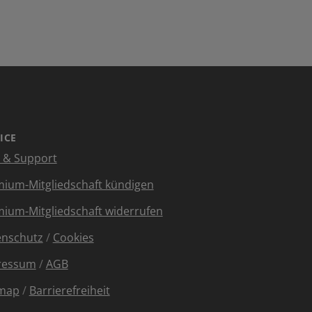
ICE
e & Support
ium-Mitgliedschaft kündigen
ium-Mitgliedschaft widerrufen
enschutz
/
Cookies
ressum
/
AGB
emap
/
Barrierefreiheit