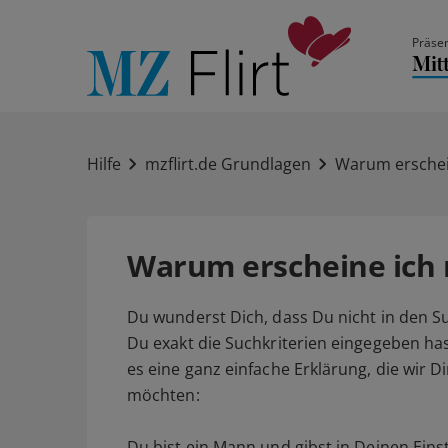
Präsen
Hilfe
mzflirt.de Grundlagen
Warum erschein
Warum erscheine ich n
Du wunderst Dich, dass Du nicht in den S
Du exakt die Suchkriterien eingegeben has
es eine ganz einfache Erklärung, die wir D
möchten:
Du bist ein Mann und gibst in Deinen Eins