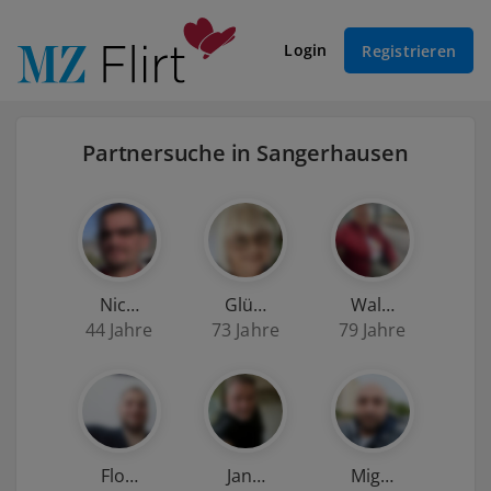
Login
Registrieren
Partnersuche in Sangerhausen
Nic…
Glü…
Wal…
44 Jahre
73 Jahre
79 Jahre
Flo…
Jan…
Mig…