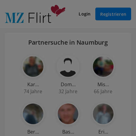
Login
Registrieren
Partnersuche in Naumburg
Kar…
Dom…
Mis…
74 Jahre
32 Jahre
66 Jahre
Ber…
Bas…
Eri…