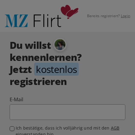
Bereits registriert?
Login
Du willst
kennenlernen?
Jetzt
kostenlos
registrieren
E-Mail
Ich bestätige, dass ich volljährig und mit den
AGB
einverstanden bin.