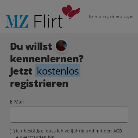
Bereits registriert?
Login
Du willst
kennenlernen?
Jetzt
kostenlos
registrieren
E-Mail
Ich bestätige, dass ich volljährig und mit den
AGB
einverstanden bin.