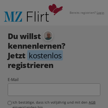
Bereits registriert?
Login
Du willst
kennenlernen?
Jetzt
kostenlos
registrieren
E-Mail
Ich bestätige, dass ich volljährig und mit den
AGB
einverstanden bin.