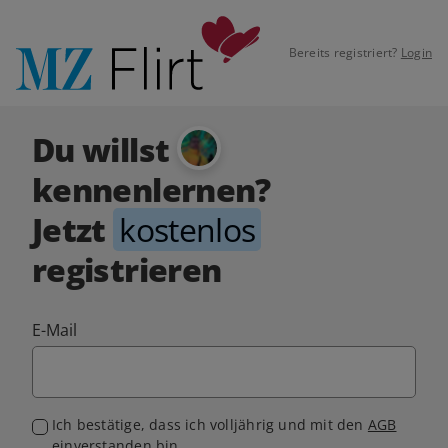
Bereits registriert?
Login
Du willst
kennenlernen?
Jetzt
kostenlos
registrieren
E-Mail
Ich bestätige, dass ich volljährig und mit den
AGB
einverstanden bin.