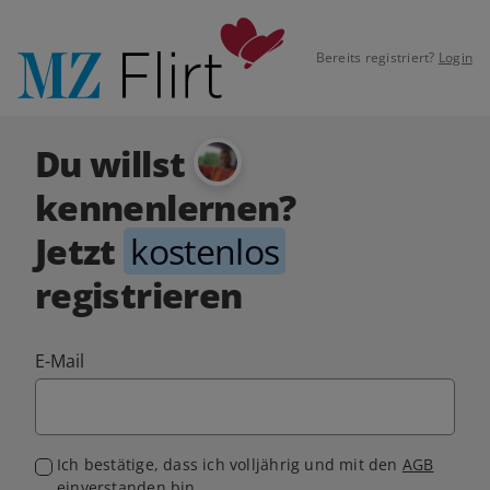
Bereits registriert?
Login
Du willst
kennenlernen?
Jetzt
kostenlos
registrieren
E-Mail
Ich bestätige, dass ich volljährig und mit den
AGB
einverstanden bin.