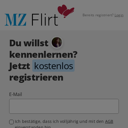
Bereits registriert?
Login
Du willst
kennenlernen?
Jetzt
kostenlos
registrieren
E-Mail
Ich bestätige, dass ich volljährig und mit den
AGB
einverstanden bin.