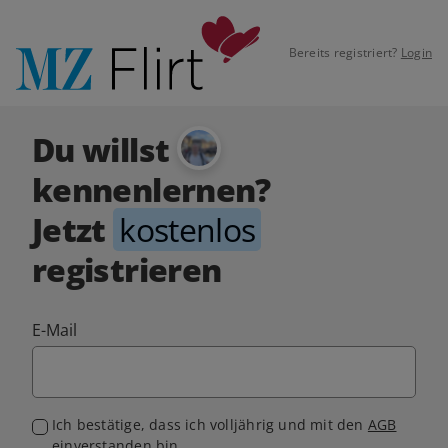
Bereits registriert?
Login
Du willst
kennenlernen?
Jetzt
kostenlos
registrieren
E-Mail
Ich bestätige, dass ich volljährig und mit den
AGB
einverstanden bin.