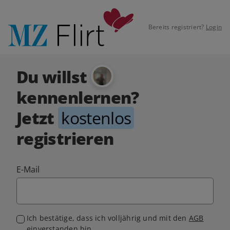
Bereits registriert?
Login
Du willst
kennenlernen?
Jetzt
kostenlos
registrieren
E-Mail
Ich bestätige, dass ich volljährig und mit den
AGB
einverstanden bin.